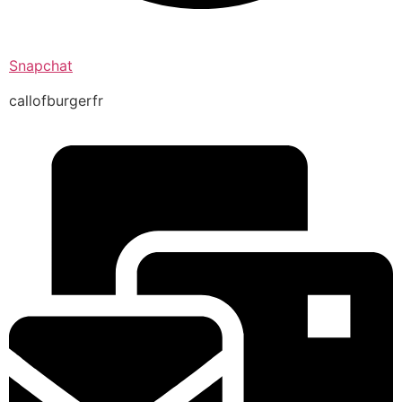
Snapchat
callofburgerfr