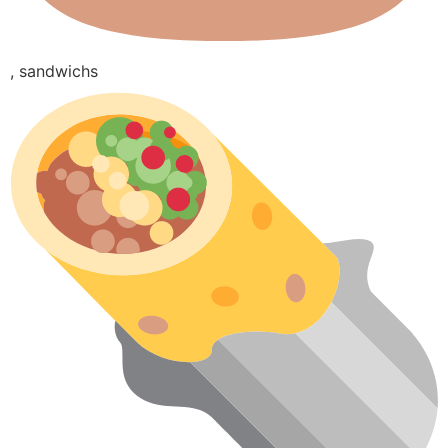
, sandwichs