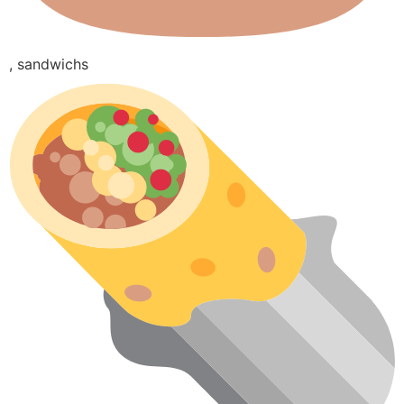
, sandwichs