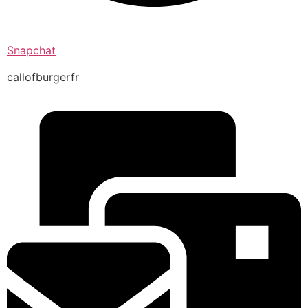
Snapchat
callofburgerfr