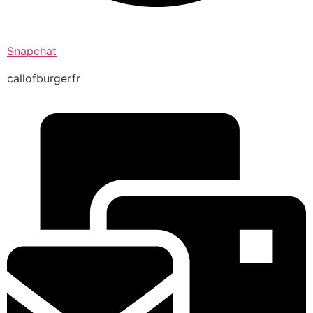
Snapchat
callofburgerfr