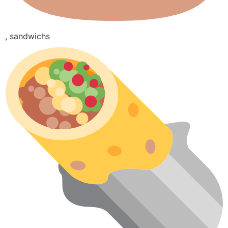
, sandwichs