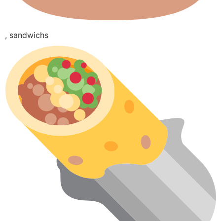
, sandwichs