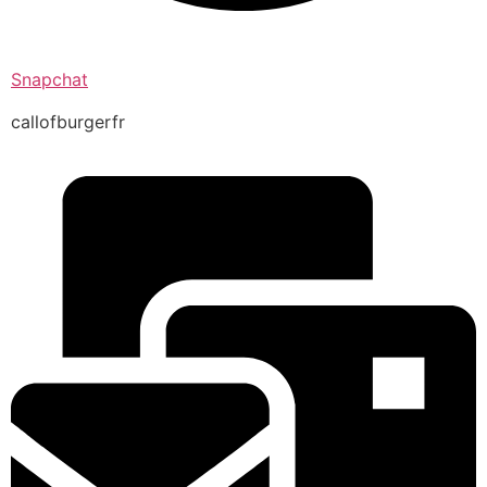
Snapchat
callofburgerfr