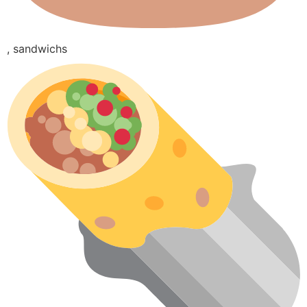
, sandwichs