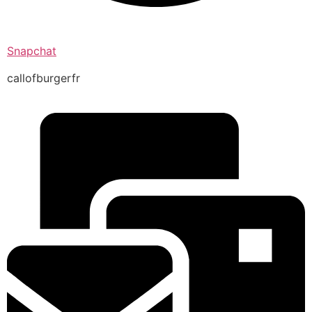
Snapchat
callofburgerfr