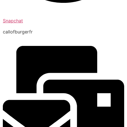
Snapchat
callofburgerfr