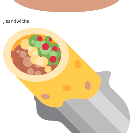
, sandwichs