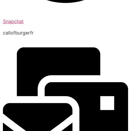
Snapchat
callofburgerfr