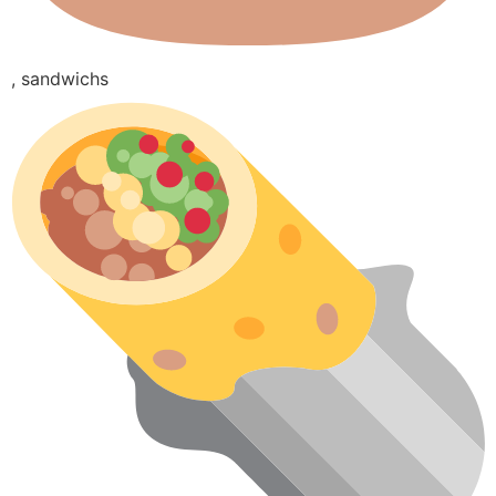
, sandwichs