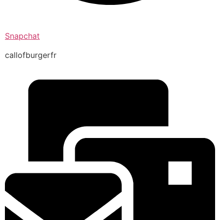
Snapchat
callofburgerfr