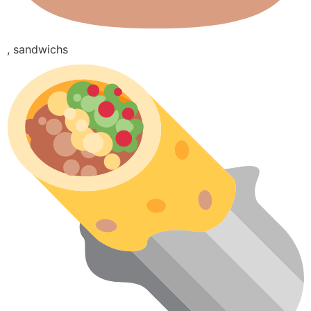
, sandwichs