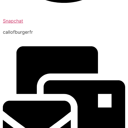
Snapchat
callofburgerfr