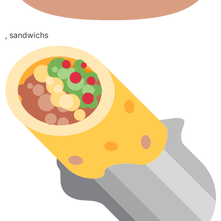
, sandwichs