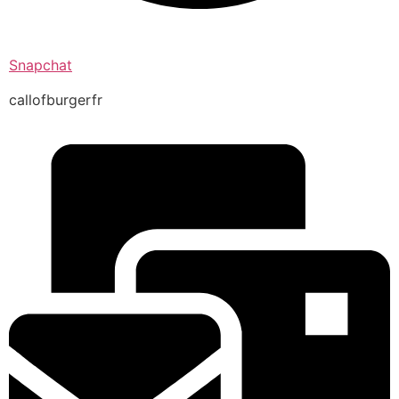
Snapchat
callofburgerfr