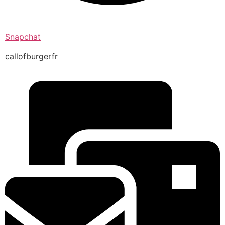
Snapchat
callofburgerfr