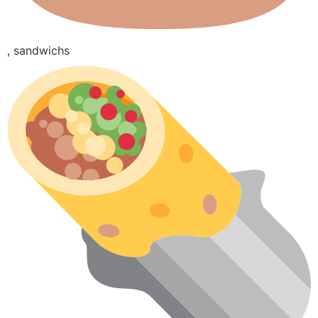
, sandwichs