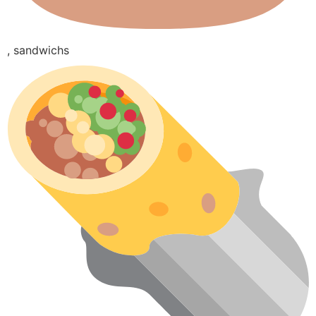
, sandwichs