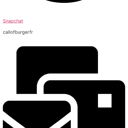
Snapchat
callofburgerfr