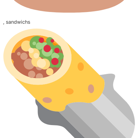
, sandwichs