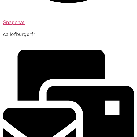
Snapchat
callofburgerfr