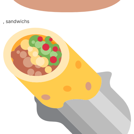
, sandwichs