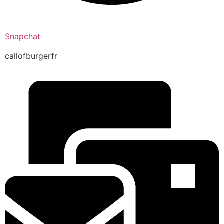
Snapchat
callofburgerfr