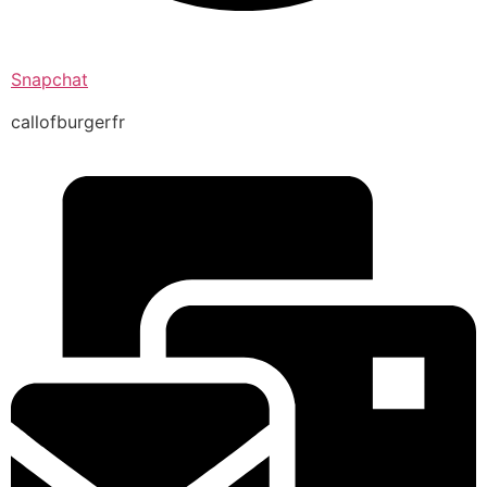
Snapchat
callofburgerfr