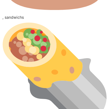
, sandwichs