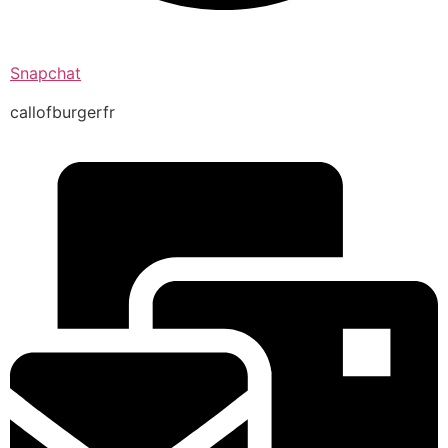
Snapchat
callofburgerfr