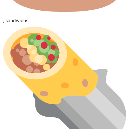
, sandwichs