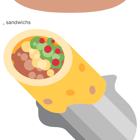
, sandwichs