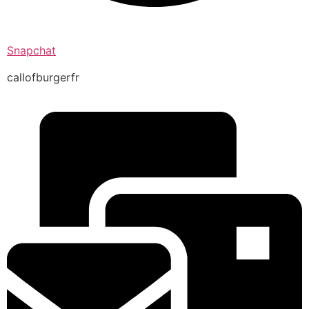
Snapchat
callofburgerfr