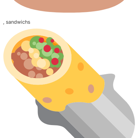
, sandwichs