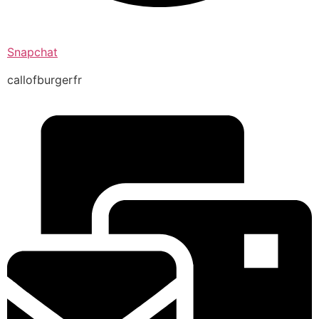
Snapchat
callofburgerfr