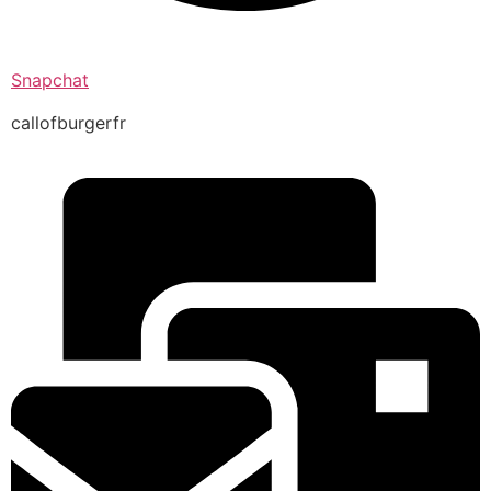
Snapchat
callofburgerfr