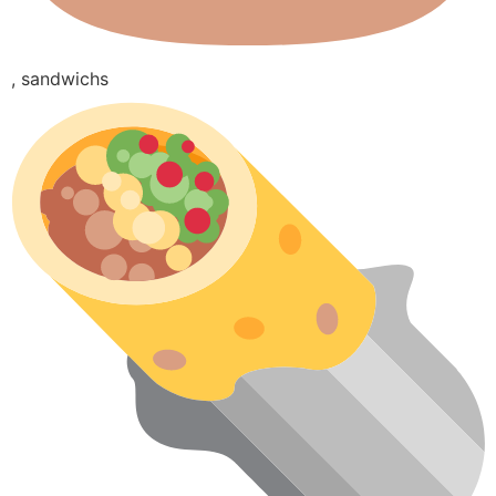
, sandwichs