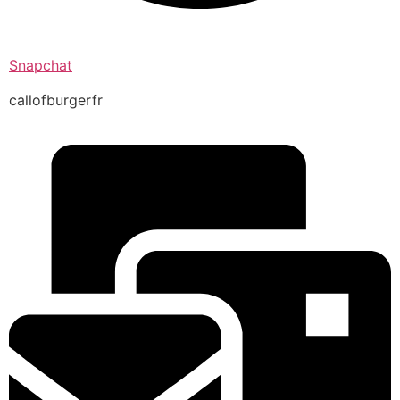
Snapchat
callofburgerfr