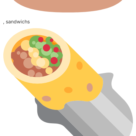
, sandwichs