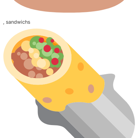
, sandwichs