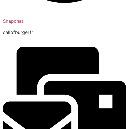
Snapchat
callofburgerfr