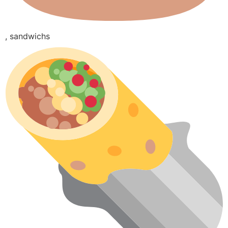
, sandwichs