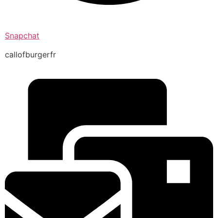
Snapchat
callofburgerfr