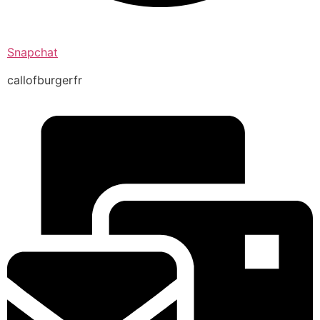
Snapchat
callofburgerfr