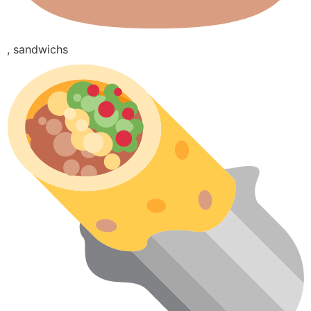
, sandwichs