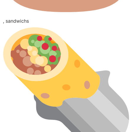
, sandwichs