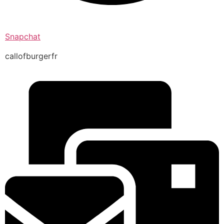
Snapchat
callofburgerfr