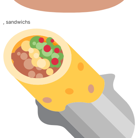
, sandwichs