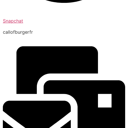
Snapchat
callofburgerfr