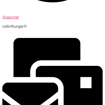
Snapchat
callofburgerfr