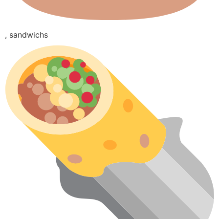
, sandwichs