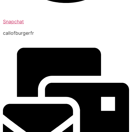
Snapchat
callofburgerfr