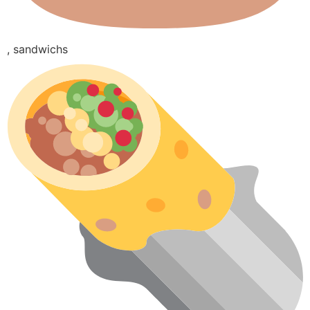
, sandwichs