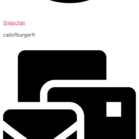
Snapchat
callofburgerfr