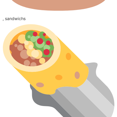
, sandwichs