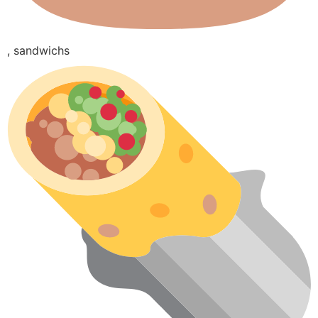
, sandwichs