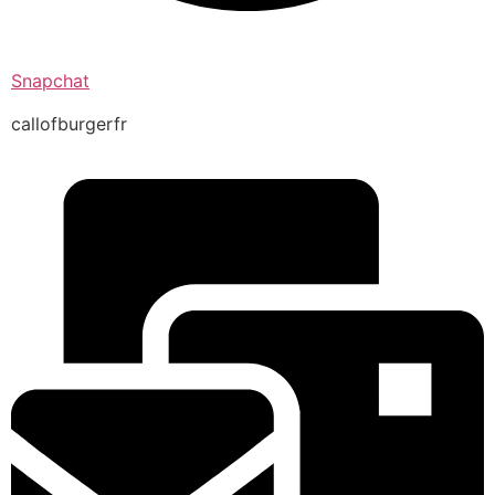
Snapchat
callofburgerfr