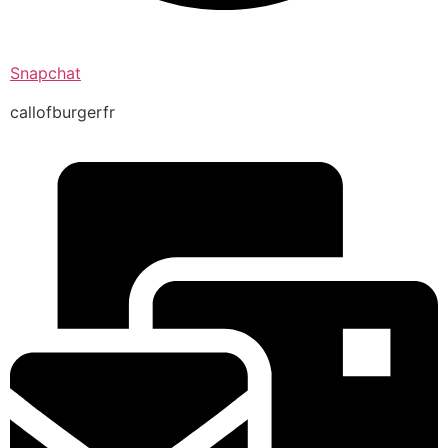
Snapchat
callofburgerfr