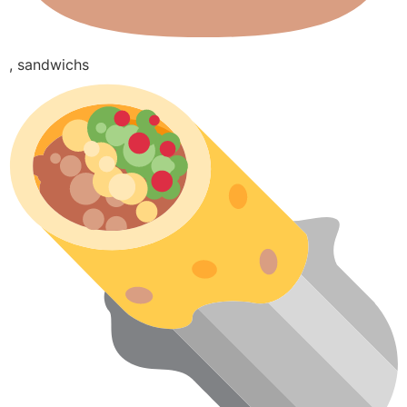
, sandwichs