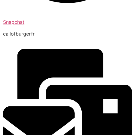
Snapchat
callofburgerfr