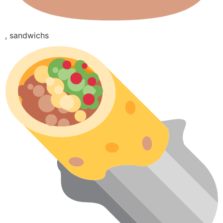
, sandwichs