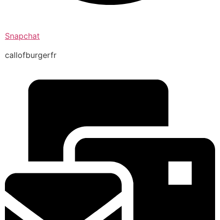
Snapchat
callofburgerfr