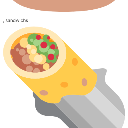
, sandwichs