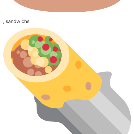
, sandwichs