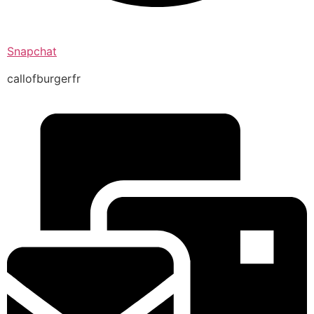
Snapchat
callofburgerfr