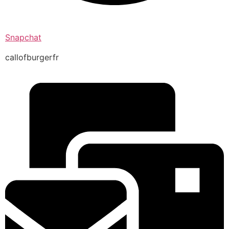
Snapchat
callofburgerfr