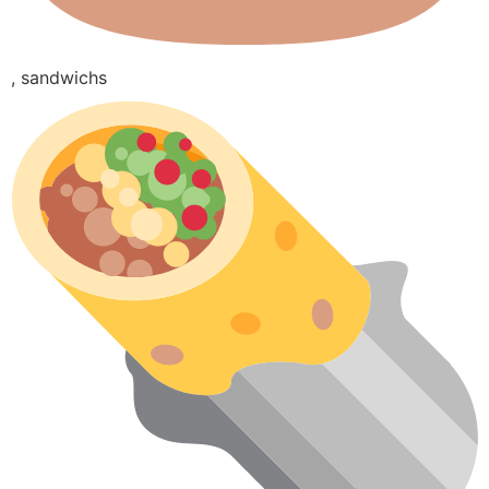
, sandwichs