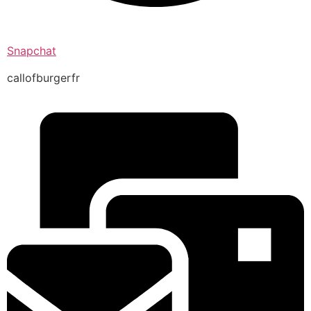
Snapchat
callofburgerfr