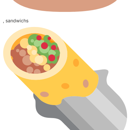
, sandwichs