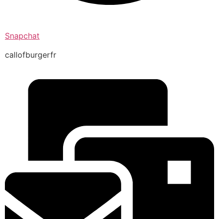
Snapchat
callofburgerfr