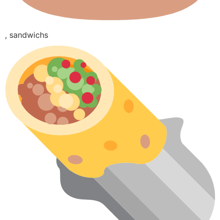
, sandwichs