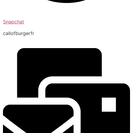
Snapchat
callofburgerfr