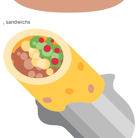
, sandwichs