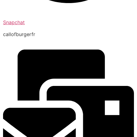
Snapchat
callofburgerfr