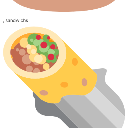
, sandwichs