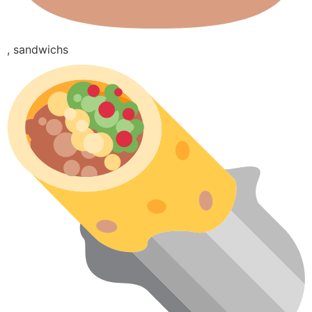
, sandwichs