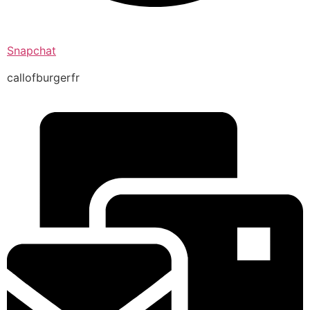
Snapchat
callofburgerfr