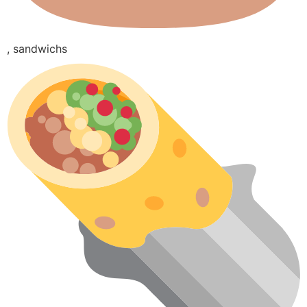
, sandwichs