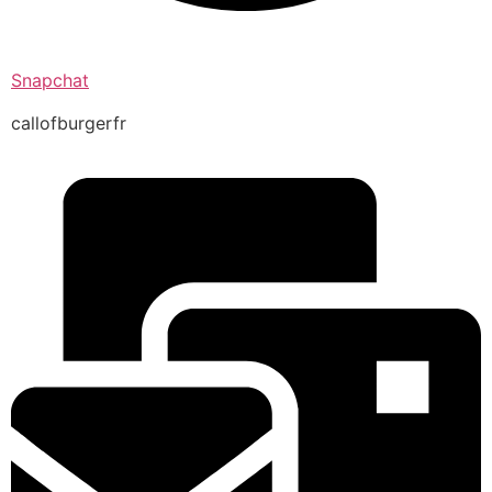
Snapchat
callofburgerfr