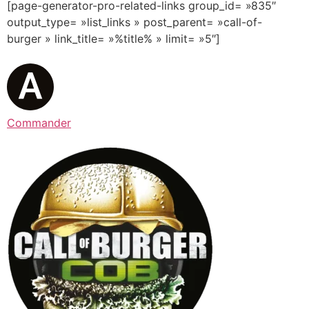
[page-generator-pro-related-links group_id= »835″
output_type= »list_links » post_parent= »call-of-
burger » link_title= »%title% » limit= »5″]
Commander