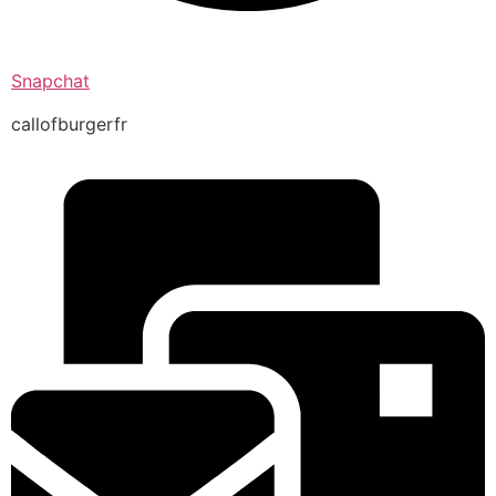
Snapchat
callofburgerfr