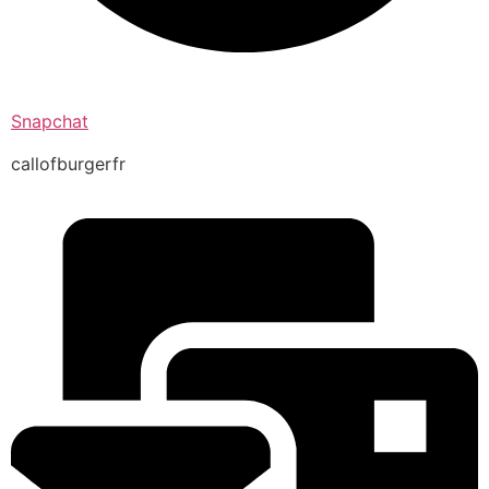
Snapchat
callofburgerfr