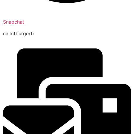
Snapchat
callofburgerfr