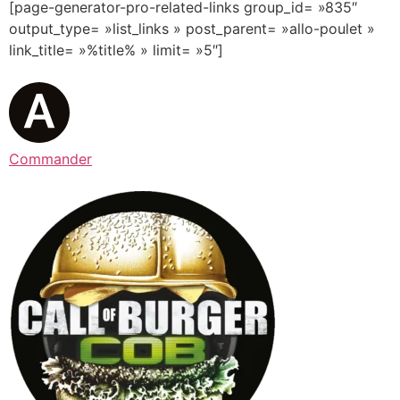
[page-generator-pro-related-links group_id= »835″
output_type= »list_links » post_parent= »allo-poulet »
link_title= »%title% » limit= »5″]
Commander